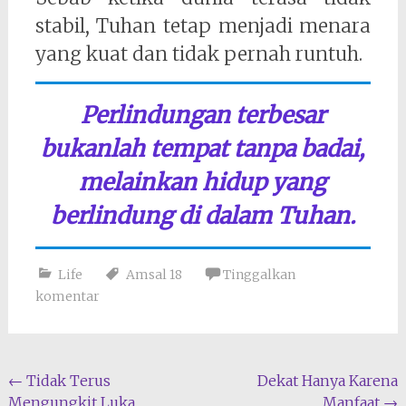
stabil, Tuhan tetap menjadi menara
yang kuat dan tidak pernah runtuh.
Perlindungan terbesar
bukanlah tempat tanpa badai,
melainkan hidup yang
berlindung di dalam Tuhan.
Life
Amsal 18
Tinggalkan
komentar
Navigasi
←
Tidak Terus
Dekat Hanya Karena
Mengungkit Luka
Manfaat
→