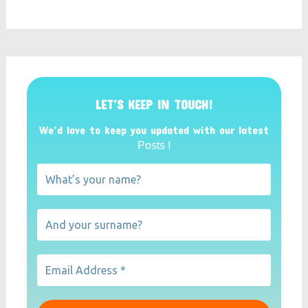
LET’S KEEP IN TOUCH!
We’d love to keep you updated with our latest
Posts !