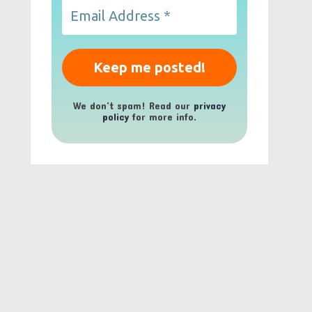
We don’t spam! Read our
privacy
policy
for more info.