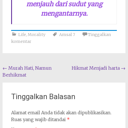
menjauh dari sudut yang
mengantarnya.
Life
,
Morality
Amsal 7
Tinggalkan
komentar
Navigasi
←
Murah Hati, Namun
Hikmat Menjadi harta
→
Berhikmat
pos
Tinggalkan Balasan
Alamat email Anda tidak akan dipublikasikan.
Ruas yang wajib ditandai
*