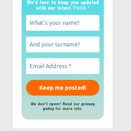
We’d love to keep you updated
with our latest
Posts !
We don’t spam! Read our
privacy
policy
for more info.