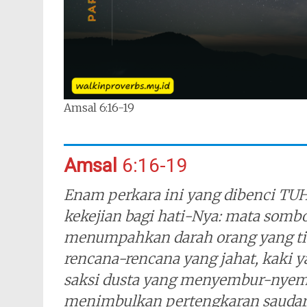
Amsal 6:16-19
Amsal
6:16-19
Enam perkara ini yang dibenci TUH
kekejian bagi hati-Nya: mata sombo
menumpahkan darah orang yang tid
rencana-rencana yang jahat, kaki y
saksi dusta yang menyembur-nye
menimbulkan pertengkaran sauda