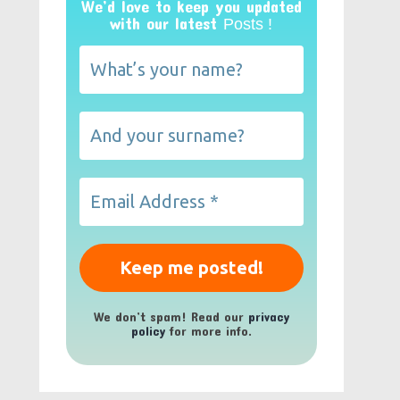
We’d love to keep you updated
with our latest
Posts !
We don’t spam! Read our
privacy
policy
for more info.