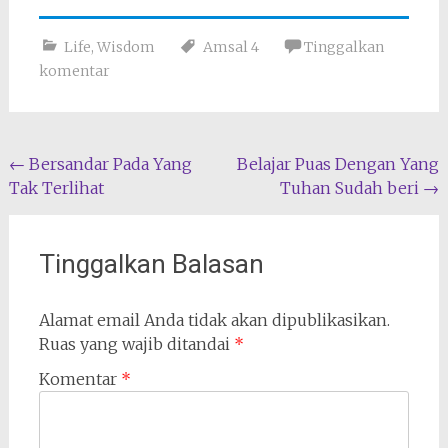
Life
,
Wisdom
Amsal 4
Tinggalkan
komentar
Navigasi
←
Bersandar Pada Yang
Belajar Puas Dengan Yang
Tak Terlihat
Tuhan Sudah beri
→
pos
Tinggalkan Balasan
Alamat email Anda tidak akan dipublikasikan.
Ruas yang wajib ditandai
*
Komentar
*