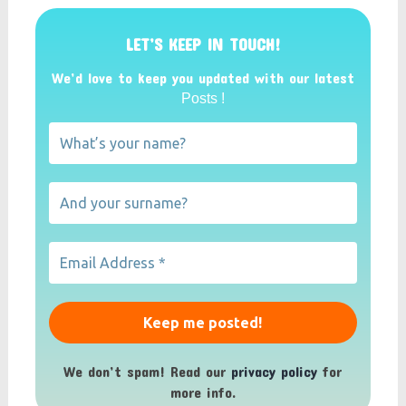
LET’S KEEP IN TOUCH!
We’d love to keep you updated with our latest
Posts !
We don’t spam! Read our
privacy policy
for
more info.