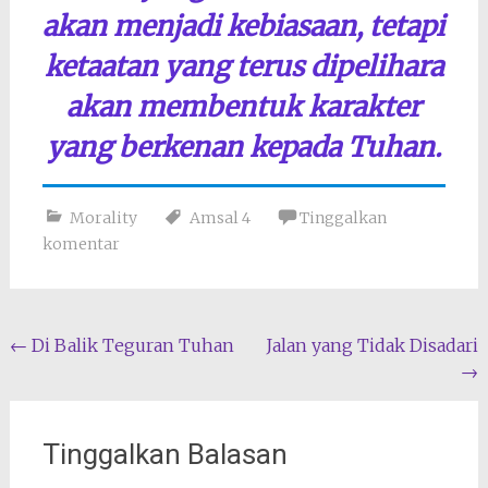
akan menjadi kebiasaan, tetapi
ketaatan yang terus dipelihara
akan membentuk karakter
yang berkenan kepada Tuhan.
Morality
Amsal 4
Tinggalkan
komentar
Navigasi
←
Di Balik Teguran Tuhan
Jalan yang Tidak Disadari
→
pos
Tinggalkan Balasan