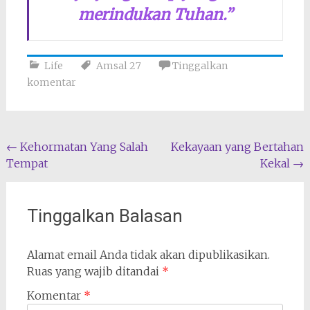
merindukan Tuhan.”
Life
Amsal 27
Tinggalkan
komentar
Navigasi
←
Kehormatan Yang Salah
Kekayaan yang Bertahan
Tempat
Kekal
→
pos
Tinggalkan Balasan
Alamat email Anda tidak akan dipublikasikan.
Ruas yang wajib ditandai
*
Komentar
*