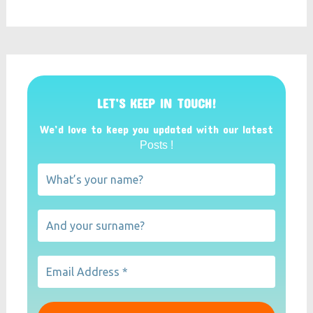
LET’S KEEP IN TOUCH!
We’d love to keep you updated with our latest
Posts !