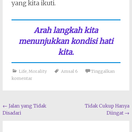
yang kita ikuti.
Arah langkah kita
menunjukkan kondisi hati
kita.
Life
,
Morality
Amsal 6
Tinggalkan
komentar
Navigasi
←
Jalan yang Tidak
Tidak Cukup Hanya
Disadari
Diingat
→
pos