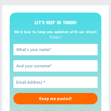
LET’S KEEP IN TOUCH!
We’d love to keep you updated with our latest
Posts !