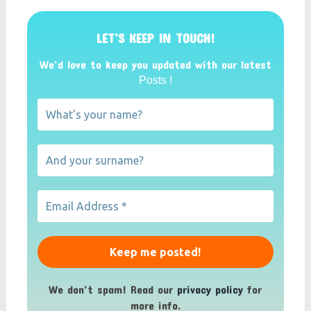
LET’S KEEP IN TOUCH!
We’d love to keep you updated with our latest
Posts !
We don’t spam! Read our
privacy policy
for
more info.