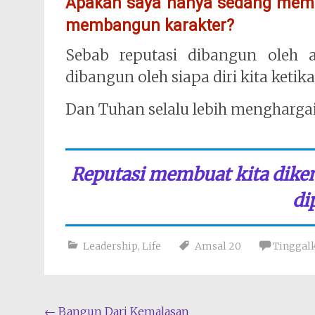
Apakah saya hanya sedang memb
membangun karakter?
Sebab reputasi dibangun oleh a
dibangun oleh siapa diri kita ketik
Dan Tuhan selalu lebih menghargai
Reputasi membuat kita diken
di
Leadership
,
Life
Amsal 20
Tinggal
Navigasi
←
Bangun Dari Kemalasan