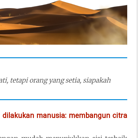
i, tetapi orang yang setia, siapakah
 dilakukan manusia: membangun citra