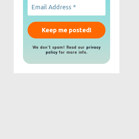
We don’t spam! Read our
privacy
policy
for more info.